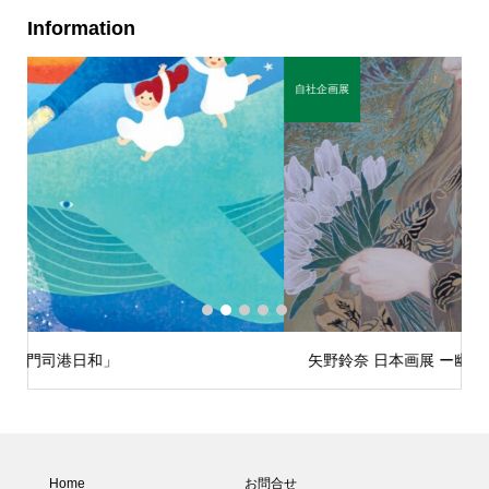
Information
自社企画展
自
1
2
3
4
5
矢野鈴奈 日本画展 ー幽玄の境ー
Home
お問合せ