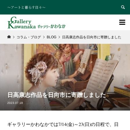
～アートと暮らす日々～


コラム・ブログ
BLOG
日高康志作品を日向市に寄贈しました
日高康志作品を日向市に寄贈しました
2023.07.18
ギャラリーかわなかでは7/14(金)～23(日)の日程で、日