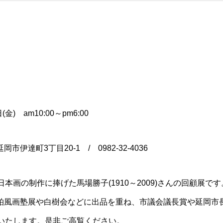
」
(金) am10:00～pm6:00
達町3丁目20-1 / 0982-32-4036
日本画の制作に捧げた馬場勝子(1910～2009)さんの回顧展
柏風画塾展や白樹会などに出品を重ね、市議会議長賞や延岡市
示いたします。是非ご高覧ください。