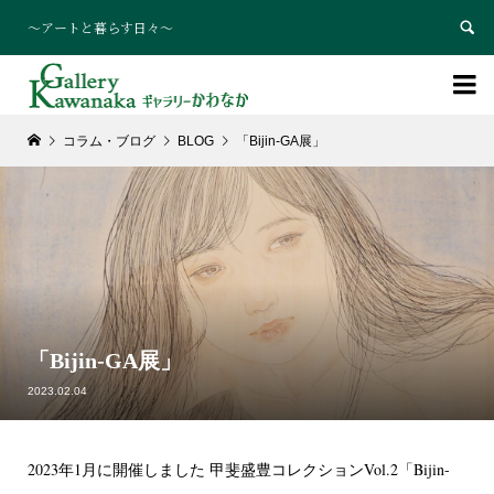
～アートと暮らす日々～


コラム・ブログ
BLOG
「Bijin-GA展」
「Bijin-GA展」
2023.02.04
2023年1月に開催しました 甲斐盛豊コレクションVol.2「Bijin-