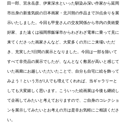
田一郎、宮永岳彦、伊東深水といった馴染み深い作家から延岡
市出身の新進気鋭の日本画家・北川朔の作品まで20点余りを展
示いたしました。今回も甲斐さんの交友関係から市内の美術愛
好家、また遠くは福岡県飯塚市からわざわざ電車に乗って見に
来てくださった画家さんなど、大変多くの方にご来場いただ
き、充実した5日間の展示となりました。今回は一部を除いて
すべて非売品の展示でしたが、なんとなく敷居が高いと感じて
いた画廊にお越しいただいたことで、自分も自宅に絵を飾って
みよう！という方が1人でも増えてくれれば、当ギャラリーと
しても大変嬉しく思います。こういった絵画展は今後も継続し
て企画してみたいと考えておりますので、ご自身のコレクショ
ンを展示してみたいとお考えの方は是非お気軽にご相談くださ
い。