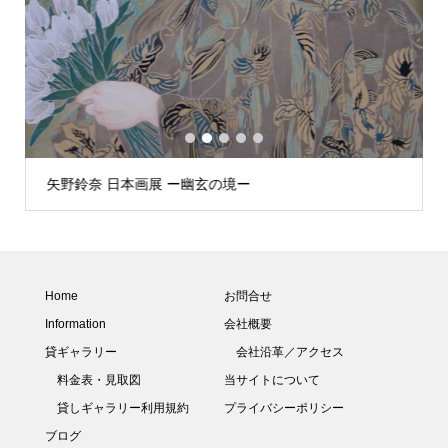
1
2
3
4
5
矢野鈴奈 日本画展 ー幽玄の境ー
Home
お問合せ
Information
会社概要
貸ギャラリー
会社沿革／アクセス
料金表・見取図
当サイトについて
貸しギャラリー利用規約
プライバシーポリシー
ブログ