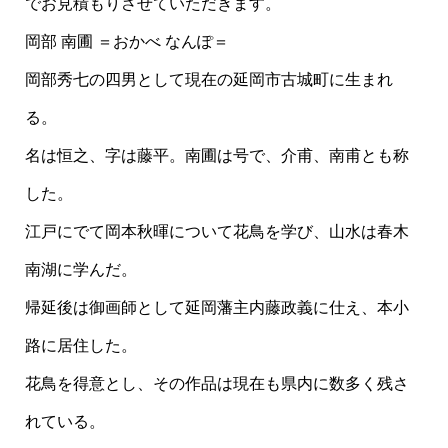
でお見積もりさせていただきます。
岡部 南圃 ＝おかべ なんぽ＝
岡部秀七の四男として現在の延岡市古城町に生まれ
る。
名は恒之、字は藤平。南圃は号で、介甫、南甫とも称
した。
江戸にでて岡本秋暉について花鳥を学び、山水は春木
南湖に学んだ。
帰延後は御画師として延岡藩主内藤政義に仕え、本小
路に居住した。
花鳥を得意とし、その作品は現在も県内に数多く残さ
れている。