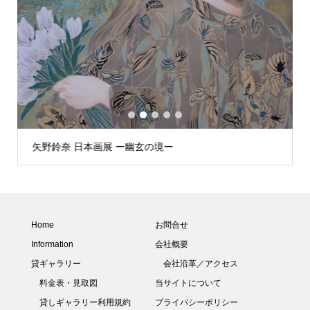
1
2
3
4
5
矢野鈴奈 日本画展 ー幽玄の境ー
Home
お問合せ
Information
会社概要
貸ギャラリー
会社沿革／アクセス
料金表・見取図
当サイトについて
貸しギャラリー利用規約
プライバシーポリシー