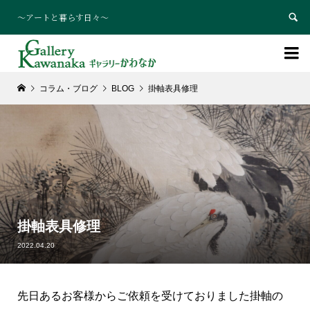
～アートと暮らす日々～


コラム・ブログ
BLOG
掛軸表具修理
掛軸表具修理
2022.04.20
先日あるお客様からご依頼を受けておりました掛軸の